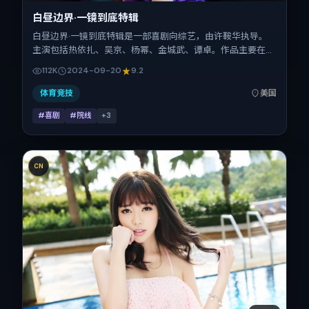
白昼边界·一镜到底特辑
白昼边界·一镜到底特辑是一部喜剧向综艺，由许鞍华执导。
主演包括热依扎、吴京、杨幂、金城武、谭卓。作品主要在美
国取景与发行，2024年国庆档前后与观众见面，首映日期
112K
2024-09-20
9.2
2024-09-20，正片时长135分钟。
体育竞技
美国
#喜剧
#院线
+
3
CN