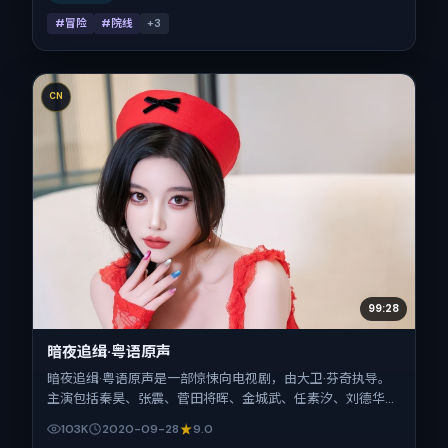
#冒险
#院线
+
3
CN
99:28
暗夜追缉·粤语原声
暗夜追缉·粤语原声是一部惊悚向电视剧，由大卫·芬奇执导。
主演包括秦昊、张震、菅田将晖、金城武、任素汐、刘德华。
作品主要在印度取景与发行，2020年国庆档前后与观众见
103K
2020-09-28
9.0
面，首映日期 2020-09-28，正片时长114分钟。