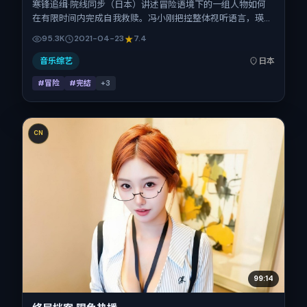
寒锋追缉·院线同步（日本）讲述冒险语境下的一组人物如何
在有限时间内完成自我救赎。冯小刚把控整体视听语言，瑛
太、小松菜奈、汤唯、桂纶镁的表演层次丰富。影片定于
95.3K
2021-04-23
7.4
2021-04-23 起陆续登陆院线与网络平台，春季档公映，片长
133分钟。
音乐综艺
日本
#冒险
#完结
+
3
CN
99:14