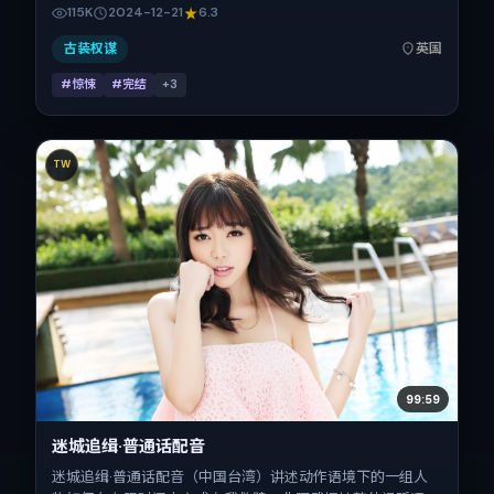
凯、刘青云、孔刘、赞达亚、郑秀文的表演层次丰富。影片定
115K
2024-12-21
6.3
于 2024-12-21 起陆续登陆院线与网络平台，贺岁档前后公
映，片长172分钟。
古装权谋
英国
#惊悚
#完结
+
3
TW
99:59
迷城追缉·普通话配音
迷城追缉·普通话配音（中国台湾）讲述动作语境下的一组人