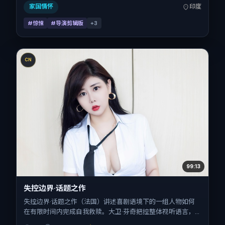
家国情怀
印度
#惊悚
#导演剪辑版
+
3
CN
99:13
失控边界·话题之作
失控边界·话题之作（法国）讲述喜剧语境下的一组人物如何
在有限时间内完成自我救赎。大卫·芬奇把控整体视听语言，
白百何、汤姆·哈迪、吴京、王凯、白宇的表演层次丰富。影