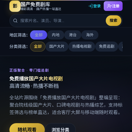
国产免费剧库
影
登录
注册
臻彩高清 · 国产热播一站直达
搜索
地区筛选：
全部
内地
港台
海外
分类筛选：
全部
国产大片
热播电视剧
免费追剧
高清
免费播放国产大片电视剧
-
国产
正版聚合 · 零门槛追剧
免费播放国产大片电视剧
高清流畅 · 热播不断档
全站片源围绕「
免费播放国产大片电视剧
」整编呈现：
聚合院线级国产大片、口碑电视剧与热播综艺，支持标
签筛选与榜单直达，适合客厅大屏与移动端随时观看。
随机观看
浏览分类