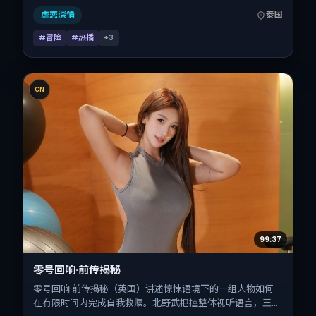
节与细腻表演的观众。
虐恋深情
泰国
#冒险
#热播
+
3
CN
99:37
零号回响·前传揭秘
零号回响·前传揭秘（英国）讲述惊悚语境下的一组人物如何
在有限时间内完成自我救赎。北野武把控整体视听语言，王