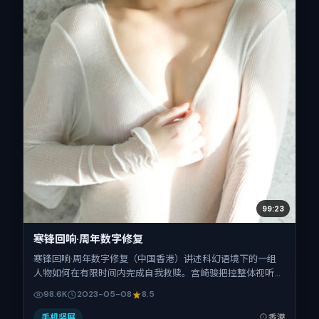
99:23
寒锋回响·周年数字修复
寒锋回响·周年数字修复（中国香港）讲述科幻语境下的一组
人物如何在有限时间内完成自我救赎。宫崎骏把控整体视听语
言，吴京、齐溪、弗洛伦斯·皮尤、木村拓哉的表演层次丰
98.6K
2023-05-08
8.5
富。影片定于 2023-05-08 起陆续登陆院线与网络平台，春
季档公映，片长128分钟。
手机竖屏
香港