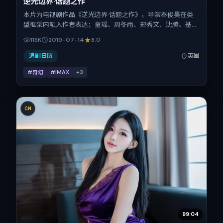
逆光边界·话题之作
本片为电视剧作品《逆光边界·话题之作》，导演奉俊昊在类
型框架内融入作者表达；童瑶、周冬雨、郑秀文、沈腾、基里
安·墨菲在片中承担多重关系线。故事类型为奇幻，主拍摄地
113K
2019-07-14
8.0
与出品背景为英国。上映时间 2019年7月14日（公映登记日
2019-07-14），全片120分钟，节奏张弛有度。
追剧日历
英国
#奇幻
#IMAX
+
3
CN
99:04