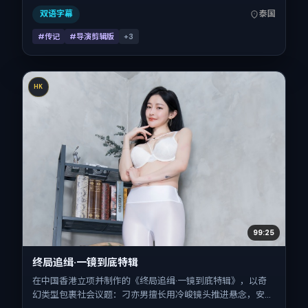
台，国庆档前后公映，片长121分钟。
双语字幕
泰国
#传记
#导演剪辑版
+
3
HK
99:25
终局追缉·一镜到底特辑
在中国香港立项并制作的《终局追缉·一镜到底特辑》，以奇
幻类型包裹社会议题：刁亦男擅长用冷峻镜头推进悬念，安妮