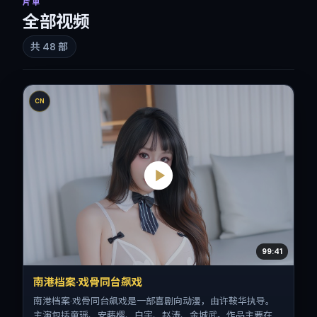
片单
全部视频
共
48
部
CN
99:41
南港档案·戏骨同台飙戏
南港档案·戏骨同台飙戏是一部喜剧向动漫，由许鞍华执导。
主演包括童瑶、安藤樱、白宇、赵涛、金城武。作品主要在美