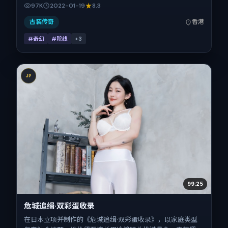
·海瑟薇、刘德华、段奕宏、孙艺珍、河正宇的对手戏为看点
97K
2022-01-19
8.3
之一。上映时间：2022-01-19；片长161分钟；适合关注现实
质感与类型片结构的观众。
古装传奇
香港
#奇幻
#院线
+
3
JP
99:25
危城追缉·双彩蛋收录
在日本立项并制作的《危城追缉·双彩蛋收录》，以家庭类型