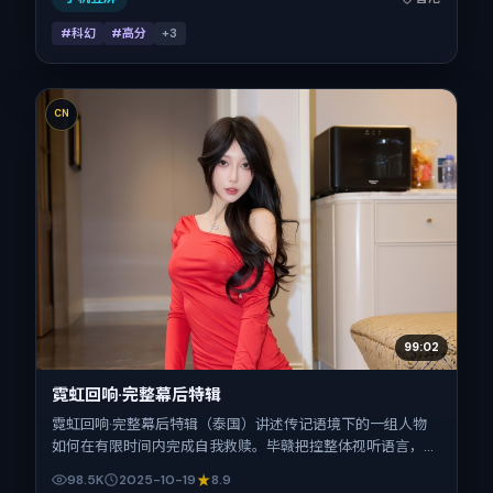
#科幻
#高分
+
3
CN
99:02
霓虹回响·完整幕后特辑
霓虹回响·完整幕后特辑（泰国）讲述传记语境下的一组人物
如何在有限时间内完成自我救赎。毕赣把控整体视听语言，段
奕宏、易烊千玺、提莫西·查拉梅、马修·麦康纳、金城武的表
98.5K
2025-10-19
8.9
演层次丰富。影片定于 2025-10-19 起陆续登陆院线与网络平