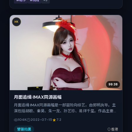
#动作
#院线
+
3
HK
99:38
月面追缉·IMAX同源画幅
月面追缉·IMAX同源画幅是一部冒险向综艺，由郭帆执导。主
演包括胡歌、秦昊、朱一龙、孙艺珍、易烊千玺。作品主要在
中国香港取景与发行，2022年暑期档与观众见面，首映日期
104K
2022-07-15
7.2
2022-07-15，正片时长121分钟。
警匪扫黑
香港