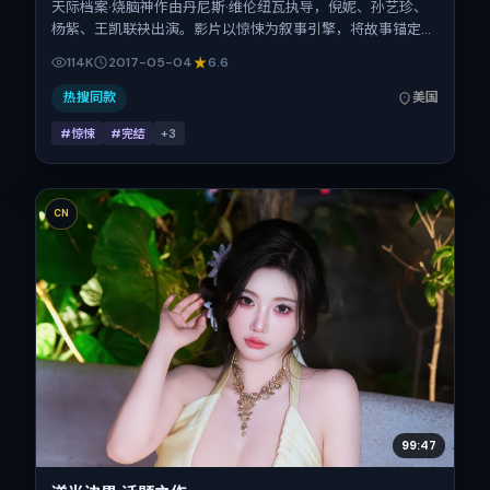
天际档案·烧脑神作由丹尼斯·维伦纽瓦执导，倪妮、孙艺珍、
杨紫、王凯联袂出演。影片以惊悚为叙事引擎，将故事锚定在
美国，借跨文化视角下的群像碰撞推进人物抉择与反转。
114K
2017-05-04
6.6
2017年5月4日于美国首映（春季档），片长171分钟，适合喜
欢强情节与细腻表演的观众。
热搜同款
美国
#惊悚
#完结
+
3
CN
99:47