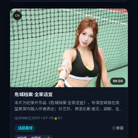
CN
99:00
危城档案·全家适宜
本片为纪录片作品《危城档案·全家适宜》，导演宫崎骏在类
型框架内融入作者表达；孙艺珍、弗洛伦斯·皮尤、胡歌、任
素汐、倪妮在片中承担多重关系线。故事类型为动作，主拍摄
106K
2017-07-15
8.1
地与出品背景为泰国。上映时间 2017年7月15日（公映登记日
2017-07-15），全片109分钟，节奏张弛有度。
话题霸榜
泰国