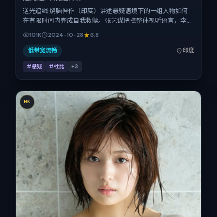
逆光追缉·烧脑神作（印度）讲述悬疑语境下的一组人物如何
在有限时间内完成自我救赎。张艺谋把控整体视听语言，李秉
宪、菅田将晖、章子怡、安藤樱、河正宇、咏梅的表演层次丰
101K
2024-10-28
6.8
富。影片定于 2024-10-28 起陆续登陆院线与网络平台，国
庆档前后公映，片长164分钟。
低带宽流畅
印度
#悬疑
#杜比
+
3
HK