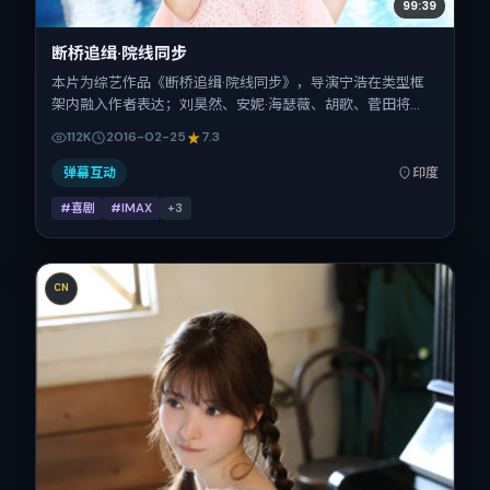
99:39
断桥追缉·院线同步
本片为综艺作品《断桥追缉·院线同步》，导演宁浩在类型框
架内融入作者表达；刘昊然、安妮·海瑟薇、胡歌、菅田将
晖、辛芷蕾、齐溪在片中承担多重关系线。故事类型为喜剧，
112K
2016-02-25
7.3
主拍摄地与出品背景为印度。上映时间 2016年2月25日（公
映登记日 2016-02-25），全片151分钟，节奏张弛有度。
弹幕互动
印度
#喜剧
#IMAX
+
3
CN