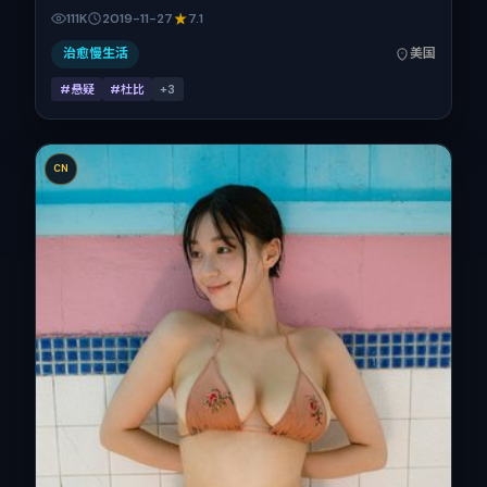
汐、全智贤、梁朝伟、刘亦菲的表演层次丰富。影片定于
111K
2019-11-27
7.1
2019-11-27 起陆续登陆院线与网络平台，贺岁档前后公映，
片长138分钟。
治愈慢生活
美国
#悬疑
#杜比
+
3
CN