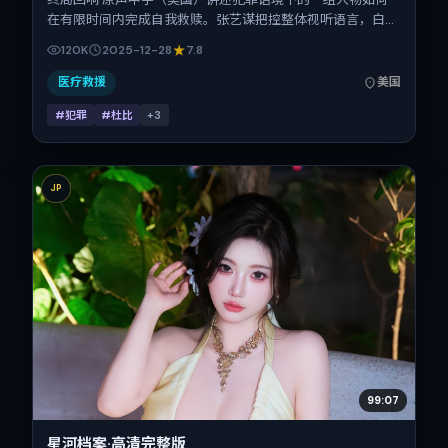
在有限时间内完成自我救赎。张艺谋把控整体视听语言，白百
何、朱一龙、刘诗诗、河正宇的表演层次丰富。影片定于
120K
2025-12-28
7.8
2025-12-28 起陆续登陆院线与网络平台，贺岁档前后公映，
片长123分钟。
医疗救援
美国
#犯罪
#杜比
+
3
JP
99:07
星河档案·高清完整版