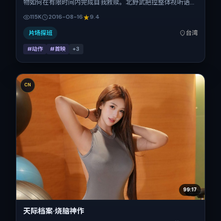
物如何在有限时间内完成自我救赎。北野武把控整体视听语
言，河正宇、蒋奇明、倪妮、松坂桃李、白宇、吴京的表演层
115K
2016-08-16
9.4
次丰富。影片定于 2016-08-16 起陆续登陆院线与网络平台，
暑期档公映，片长132分钟。
片场探班
台湾
#动作
#首映
+
3
CN
99:17
天际档案·烧脑神作