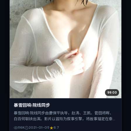
99:03
暴雪回响·院线同步
暴雪回响·院线同步由曹保平执导，赵涛、王凯、菅田将晖、
白百何联袂出演。影片以冒险为叙事引擎，将故事锚定在泰
国，借当代中国的现实肌理推进人物抉择与反转。2021年1月5
116K
2021-01-05
6.7
日于泰国首映（春节档前后），片长116分钟，适合喜欢强情