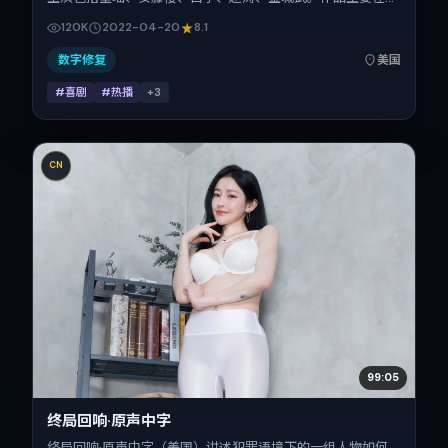
国取景与发行，2022年春季档与观众见面，首映日期 2022-
120K
2022-04-20
8.1
04-20，正片时长152分钟。
数字修复
美国
#喜剧
#热播
+
3
CN
99:05
终局回响·原声中字
终局回响·原声中字（美国）讲述犯罪语境下的一组人物如何