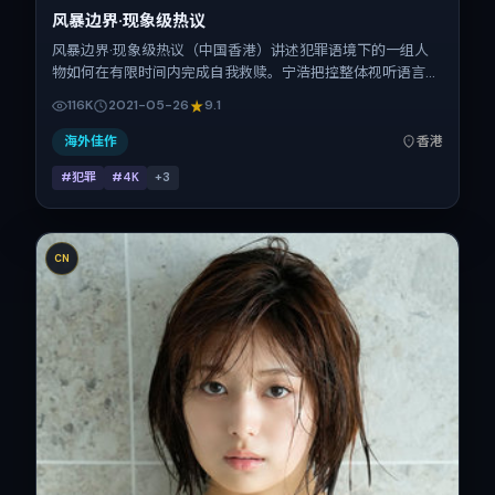
风暴边界·现象级热议
风暴边界·现象级热议（中国香港）讲述犯罪语境下的一组人
物如何在有限时间内完成自我救赎。宁浩把控整体视听语言，
胡歌、张子枫、菅田将晖、河正宇、童瑶、周冬雨的表演层次
116K
2021-05-26
9.1
丰富。影片定于 2021-05-26 起陆续登陆院线与网络平台，
春季档公映，片长144分钟。
海外佳作
香港
#犯罪
#4K
+
3
CN