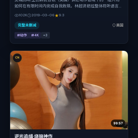
如何在有限时间内完成自我救赎。林超贤把控整体视听语言，
倪妮、易烊千玺、朱一龙、刘昊然、长泽雅美、黄渤的表演层
102K
2019-03-06
9.3
次丰富。影片定于 2019-03-06 起陆续登陆院线与网络平
台，春节档前后公映，片长150分钟。
完整未删减
美国
#动作
#4K
+
3
CN
99:57
逆光追缉·烧脑神作