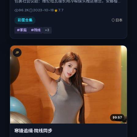
包裹社会议题：维伦纽瓦擅长用冷峻镜头推进悬念，安藤樱、
段奕宏、孙艺珍、舒淇、章子怡、易烊千玺的对手戏为看点之
96.2K
2023-10-18
7.7
一。上映时间：2023-10-18；片长158分钟；适合关注现实质
感与类型片结构的观众。
彩蛋合集
日本
#家庭
#院线
+
3
JP
99:57
寒锋追缉·院线同步