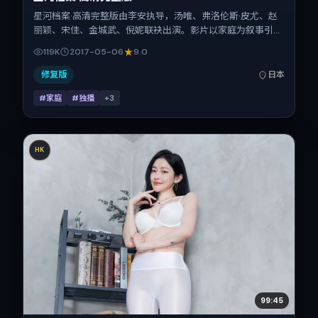
星河档案·高清完整版由李安执导，汤唯、弗洛伦斯·皮尤、赵
丽颖、宋佳、金城武、倪妮联袂出演。影片以家庭为叙事引
擎，将故事锚定在日本，借东亚都市与邻里的张力推进人物抉
119K
2017-05-06
9.0
择与反转。2017年5月6日于日本首映（春季档），片长103分
钟，适合喜欢强情节与细腻表演的观众。
修复版
日本
#家庭
#独播
+
3
HK
99:45