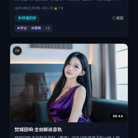
担多重关系线。故事类型为传记，主拍摄地与出品背景为美
102K
2016-03-22
7.8
国。上映时间 2016年3月22日（公映登记日 2016-03-
22），全片101分钟，节奏张弛有度。
多终端同步
美国
#传记
#首映
+
3
CN
99:44
焚城回响·主创解说音轨
焚城回响·主创解说音轨（美国）讲述动作语境下的一组人物