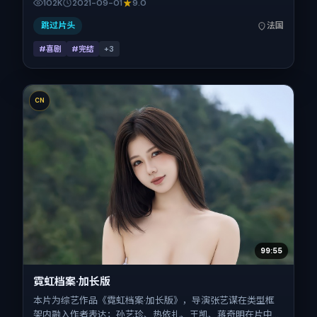
102K
2021-09-01
9.0
片定于 2021-09-01 起陆续登陆院线与网络平台，国庆档前后
公映，片长138分钟。
跳过片头
法国
#喜剧
#完结
+
3
CN
99:55
霓虹档案·加长版
本片为综艺作品《霓虹档案·加长版》，导演张艺谋在类型框
架内融入作者表达；孙艺珍、热依扎、王凯、蒋奇明在片中承